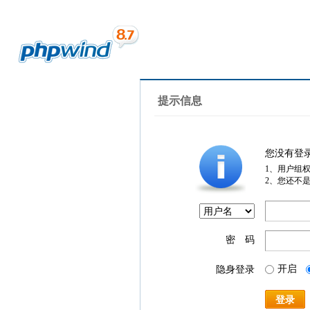
提示信息
您没有登
1、用户组
2、您还不
密 码
开启
隐身登录
登录