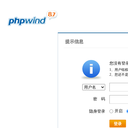
提示信息
您没有登
1、用户组
2、您还不
密 码
开启
隐身登录
登录