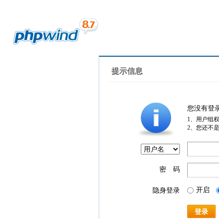
提示信息
您没有登
1、用户组
2、您还不
密 码
开启
隐身登录
登录