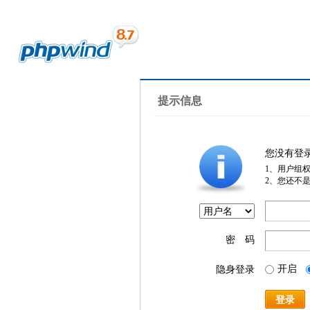
提示信息
您没有登
1、用户组
2、您还不
密 码
开启
隐身登录
登录