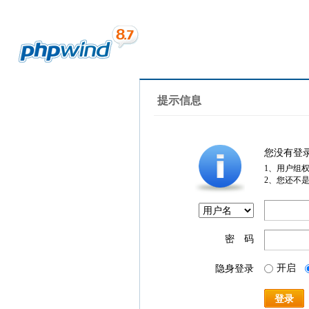
提示信息
您没有登
1、用户组
2、您还不
密 码
开启
隐身登录
登录