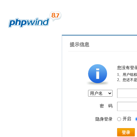
提示信息
您没有登
1、用户组
2、您还不
密 码
开启
隐身登录
登录