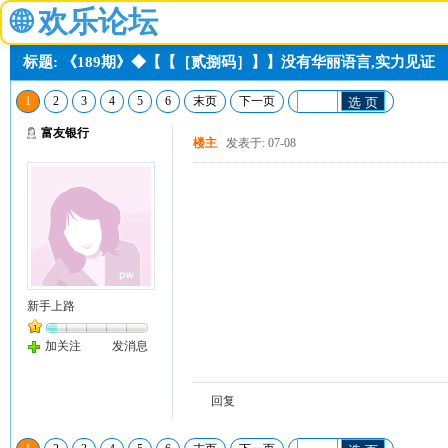
🌐
欢乐论坛
标题: 《189期》◆【【［贰捌码］】】没有华丽语言,实力见证
1
2
3
4
5
6
末页
下一页
选 页
富友银行
楼主
发表于: 07-08
新手上路
加关注
发消息
回复