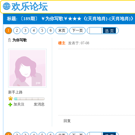
🌐
欢乐论坛
标题: 〔189期〕 ￥为你写歌￥★★★《{天肖地肖}-{天肖地肖}
1
2
3
4
5
6
末页
下一页
选 页
为你写歌
楼主
发表于: 07-08
新手上路
加关注
发消息
回复