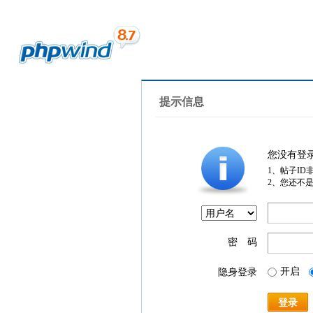
提示信息
您没有登
1、帖子ID
2、您还不
密 码
开启
隐身登录
登录