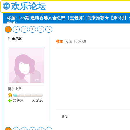
🌐
欢乐论坛
标题: 189期 邀请香港六合总部［王老师］前来推荐★【杀3肖】
赚钱!
1
2
3
4
5
6
王老师
楼主
发表于: 07-08
新手上路
加关注
发消息
回复