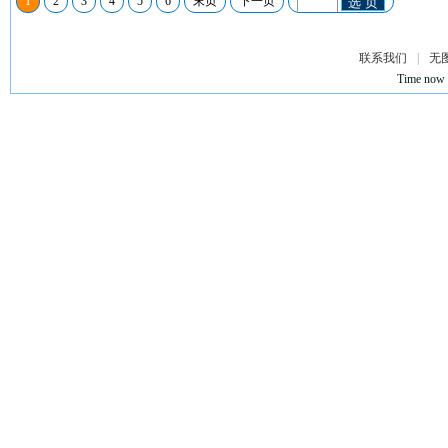
1
2
3
4
5
6
末页
下一页
选 页
联系我们
|
无
Time now 