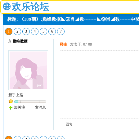
🌐
欢乐论坛
标题: 《189期》:巅峰数据◣⑨肖◢数--------◣⑨肖◢数------
1
2
3
4
5
6
7
巅峰数据
楼主
发表于: 07-08
新手上路
加关注
发消息
回复