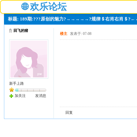
🌐
欢乐论坛
标题: 189期:???原创的魅力?→→→→→?规律＄右肖右肖＄
回飞的猪
楼主
发表于: 07-08
新手上路
加关注
发消息
回复