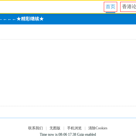
首页
香港
?←←←←←★精彩继续★
联系我们
|
无图版
|
手机浏览
|
清除Cookies
Time now is:08-06 17:38 Gzip enabled