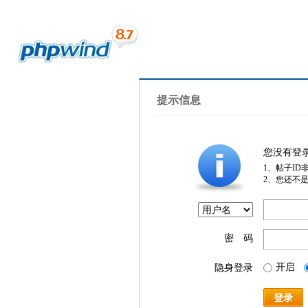
提示信息
您没有登
1、帖子ID
2、您还不
密 码
开启
隐身登录
登录