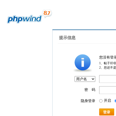
提示信息
您没有登
1、帖子ID
2、您还不
密 码
开启
隐身登录
登录