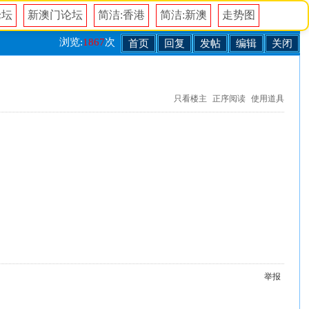
论坛
新澳门论坛
简洁:香港
简洁:新澳
走势图
浏览:
1867
次
首页
回复
发帖
编辑
关闭
只看楼主
正序阅读
使用道具
举报