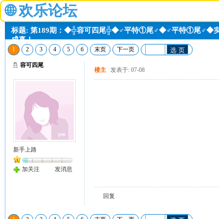
🌐
欢乐论坛
标题: 第189期：◆╬容可四尾╬◆♂平特①尾♂◆♂平特①尾♂
成真！
1
2
3
4
5
6
末页
下一页
选 页
容可四尾
楼主
发表于: 07-08
新手上路
加关注
发消息
回复