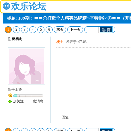
🌐
欢乐论坛
标题: 189期：〓〓㊣打造个人精英品牌精∞平特Ⅰ尾∞㊣〓〓｛
1
2
3
4
5
6
末页
下一页
选 页
橄榄树
楼主
发表于: 07-08
新手上路
加关注
发消息
回复