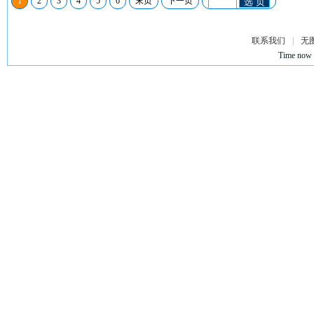
1
2
3
4
5
6
末页
下一页
选 页
联系我们
|
无
Time now 