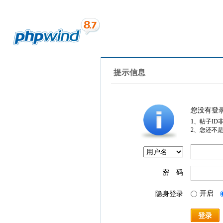
提示信息
您没有登
1、帖子ID
2、您还不
密 码
开启
隐身登录
登录