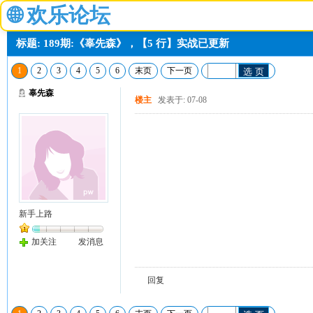
🌐
欢乐论坛
标题: 189期:《辜先森》，【5 行】实战已更新
1
2
3
4
5
6
末页
下一页
选 页
辜先森
楼主
发表于: 07-08
新手上路
加关注
发消息
回复