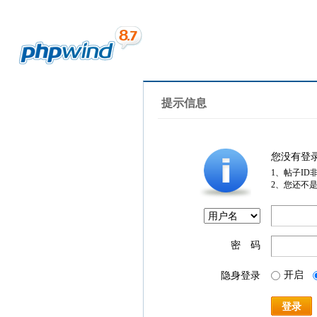
提示信息
您没有登
1、帖子ID
2、您还不
密 码
开启
隐身登录
登录