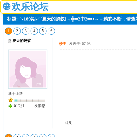
🌐
欢乐论坛
标题: ↘189期↙{夏天的蚂蚁}→╬═2中2═╬→→精彩不断，请查
1
2
3
4
5
6
夏天的蚂蚁
楼主
发表于: 07-08
新手上路
加关注
发消息
回复