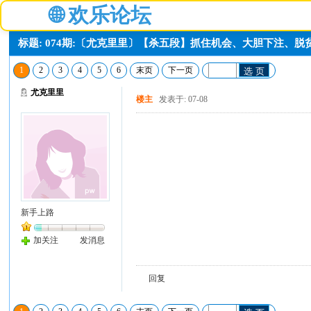
🌐
欢乐论坛
标题: 074期:〔尤克里里〕【杀五段】抓住机会、大胆下注、脱
1
2
3
4
5
6
末页
下一页
选 页
尤克里里
楼主
发表于: 07-08
新手上路
加关注
发消息
回复