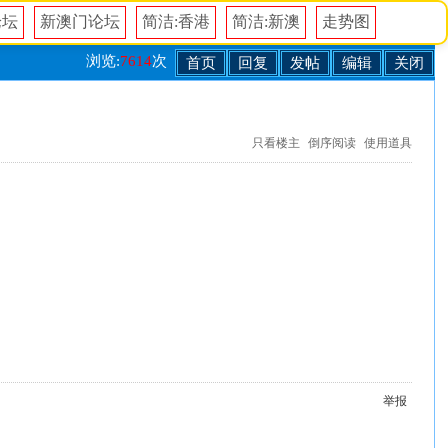
论坛
新澳门论坛
简洁:香港
简洁:新澳
走势图
浏览:
7614
次
首页
回复
发帖
编辑
关闭
只看楼主
倒序阅读
使用道具
举报