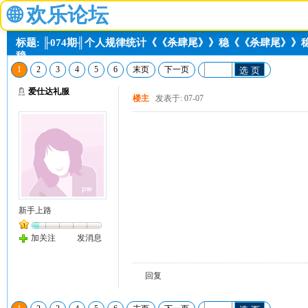
🌐
欢乐论坛
标题: ╟074期╢个人规律统计《《杀肆尾》》稳《《杀肆尾》
稳。
1
2
3
4
5
6
末页
下一页
选 页
爱仕达礼服
楼主
发表于: 07-07
新手上路
加关注
发消息
回复