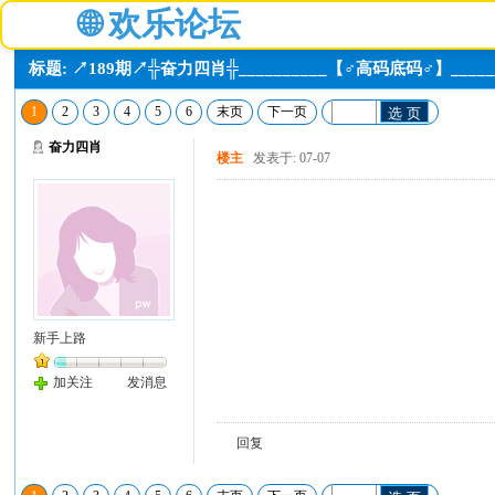
🌐
欢乐论坛
标题: ↗189期↗╬奋力四肖╬__________【♂高码底码♂】____
1
2
3
4
5
6
末页
下一页
选 页
奋力四肖
楼主
发表于: 07-07
新手上路
加关注
发消息
回复