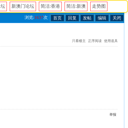
论坛
新澳门论坛
简洁:香港
简洁:新澳
走势图
浏览:
1637
次
首页
回复
发帖
编辑
关闭
只看楼主
正序阅读
使用道具
举报