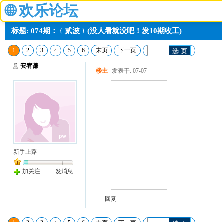
🌐
欢乐论坛
标题: 074期：﹛贰波﹜(没人看就没吧！发10期收工)
1
2
3
4
5
6
末页
下一页
选 页
安宥谦
楼主
发表于: 07-07
新手上路
加关注
发消息
回复