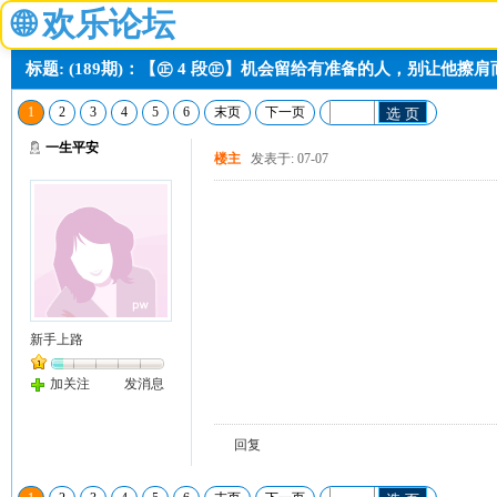
🌐
欢乐论坛
标题: (189期)：【㊣ 4 段㊣】机会留给有准备的人，别让他擦
1
2
3
4
5
6
末页
下一页
选 页
一生平安
楼主
发表于: 07-07
新手上路
加关注
发消息
回复