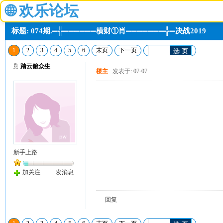
🌐
欢乐论坛
标题: 074期.═╬══════横财①肖═══════╬═决战2019
1
2
3
4
5
6
末页
下一页
选 页
踏云俯众生
楼主
发表于: 07-07
新手上路
加关注
发消息
回复