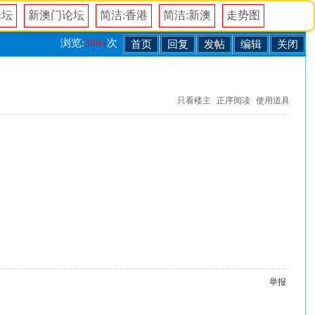
论坛
新澳门论坛
简洁:香港
简洁:新澳
走势图
浏览:
3884
次
首页
回复
发帖
编辑
关闭
只看楼主
正序阅读
使用道具
举报