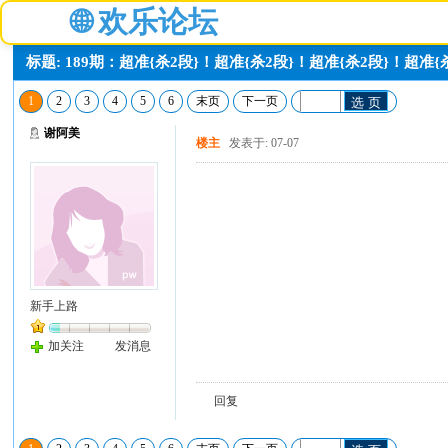
🌐
欢乐论坛
标题: 189期：超准{杀2段}！超准{杀2段}！超准{杀2段}！超准{
1
2
3
4
5
6
末页
下一页
选 页
谢阿美
楼主
发表于: 07-07
新手上路
加关注
发消息
回复