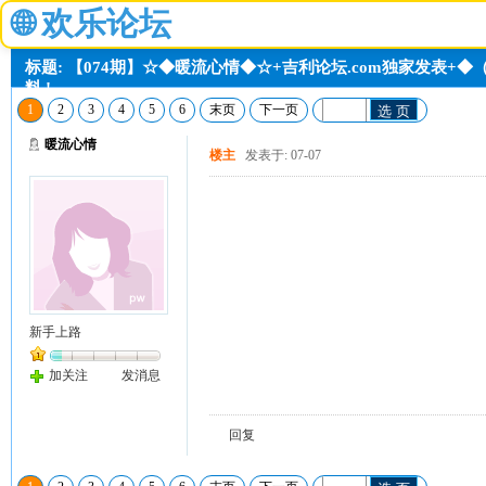
🌐
欢乐论坛
标题: 【074期】☆◆暖流心情◆☆+吉利论坛.com独家发表+◆
料 !
1
2
3
4
5
6
末页
下一页
选 页
暖流心情
楼主
发表于: 07-07
新手上路
加关注
发消息
回复