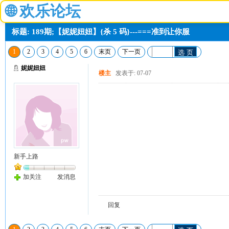
🌐
欢乐论坛
标题: 189期;【妮妮妞妞】{杀 5 码}---===准到让你服
1
2
3
4
5
6
末页
下一页
选 页
妮妮妞妞
楼主
发表于: 07-07
新手上路
加关注
发消息
回复