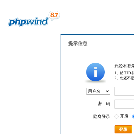
提示信息
您没有登
1、帖子ID
2、您还不
密 码
开启
隐身登录
登录