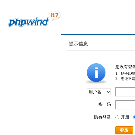
提示信息
您没有登
1、帖子ID
2、您还不
密 码
开启
隐身登录
登录