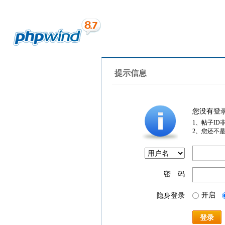
提示信息
您没有登
1、帖子ID
2、您还不
密 码
开启
隐身登录
登录