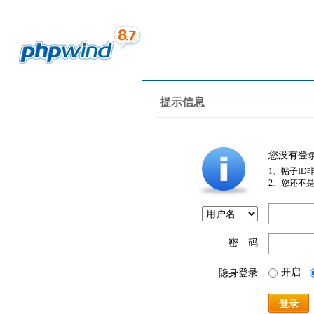
提示信息
您没有登
1、帖子ID
2、您还不
密 码
开启
隐身登录
登录