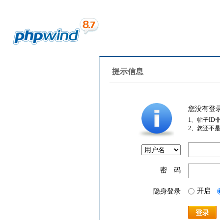
提示信息
您没有登
1、帖子ID
2、您还不
密 码
开启
隐身登录
登录