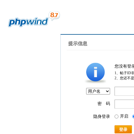
提示信息
您没有登
1、帖子ID
2、您还不
密 码
开启
隐身登录
登录