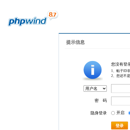
提示信息
您没有登
1、帖子ID
2、您还不
密 码
开启
隐身登录
登录