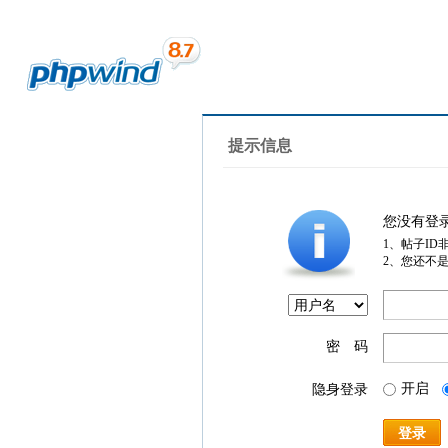
提示信息
您没有登
1、帖子ID
2、您还不
密 码
开启
隐身登录
登录