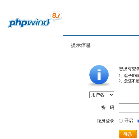
提示信息
您没有登
1、帖子ID
2、您还不
密 码
开启
隐身登录
登录