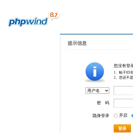
提示信息
您没有登
1、帖子ID
2、您还不
密 码
开启
隐身登录
登录