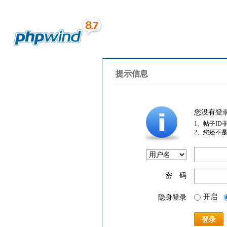
提示信息
您没有登
1、帖子ID
2、您还不
密 码
开启
隐身登录
登录